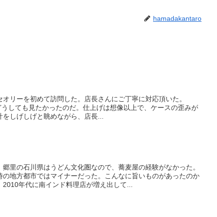
hamadakantaro
セオリーを初めて訪問した。店長さんにご丁寧に対応頂いた。
lの実機をどうしても見たかったのだ。仕上げは想像以上で、ケースの歪みが
をしげしげと眺めながら、店長...
。郷里の石川県はうどん文化圏なので、蕎麦屋の経験がなかった。
時の地方都市ではマイナーだった。こんなに旨いものがあったのか
010年代に南インド料理店が増え出して...