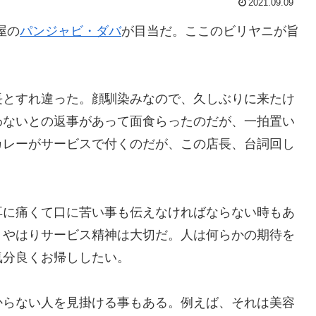
2021.09.09
屋の
パンジャビ・ダバ
が目当だ。ここのビリヤニが旨
長とすれ違った。顔馴染みなので、久しぶりに来たけ
わないとの返事があって面食らったのだが、一拍置い
カレーがサービスで付くのだが、この店長、台詞回し
耳に痛くて口に苦い事も伝えなければならない時もあ
、やはりサービス精神は大切だ。人は何らかの期待を
気分良くお帰ししたい。
からない人を見掛ける事もある。例えば、それは美容