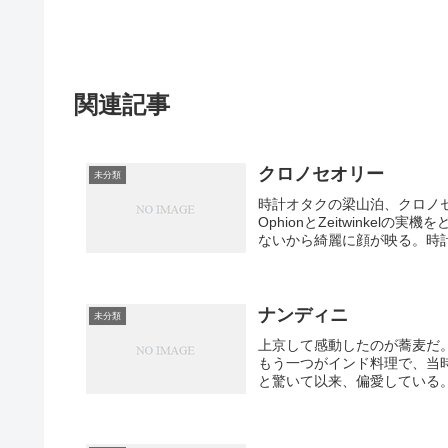
関連記事
クロノセオリー
未分類
時計オタクの梁山泊、クロノ
OphionとZeitwinke
ないから綺麗に顔が映る。時計
ナンディニ
未分類
上京して感動したのが蕎麦だ
もう一つがインド料理で、当
と驚いて以来、偏愛している。2