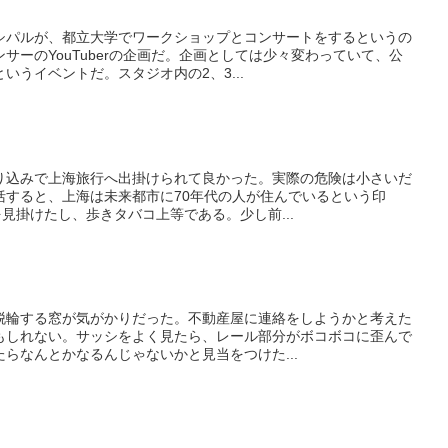
シパルが、都立大学でワークショップとコンサートをするというの
サーのYouTuberの企画だ。企画としては少々変わっていて、公
いうイベントだ。スタジオ内の2、3...
り込みで上海旅行へ出掛けられて良かった。実際の危険は小さいだ
括すると、上海は未来都市に70年代の人が住んでいるという印
を見掛けたし、歩きタバコ上等である。少し前...
脱輪する窓が気がかりだった。不動産屋に連絡をしようかと考えた
もしれない。サッシをよく見たら、レール部分がボコボコに歪んで
らなんとかなるんじゃないかと見当をつけた...