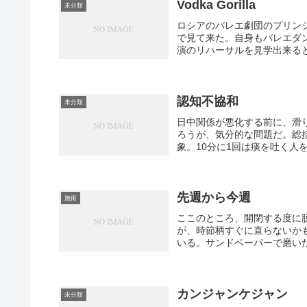
Vodka Gorilla
未分類
ロシアのバレエ劇団のプリン
で見て来た。自身もバレエダン
演のリハーサルを見学出来ると
認知不協和
未分類
日中関係が悪化する前に、滑
ろうが、気分的な問題だ。総
象。10分に1回は痰を吐く人
先週から今週
施術
ここのところ、開閉する度に
が、時節柄すぐに直らないか
いる。サンドペーパーで磨いた
カンジャンケジャン
未分類