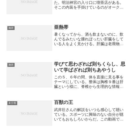
た。明治神宮の入り口に喫茶店がある。
そこの内装を手掛けているのがオークヴ
ィレッジだ。何年か前にたまたま店内の
椅子に座って、腰が伸びるので驚いた。
明らかに普通の椅子ではない。それでず
っと気になっていたのだ。今...
亜熱帯
施術
暑くなってから、酒も飲まないのに、飲
んでるみたいな腫れぼったい肝臓をして
いる人をよく見かける。肝臓は老廃物を
水溶性に分解して尿として排泄するのだ
が、どうやら汗をかき過ぎて、膀胱に回
す為の水が足りなくなるらしい。それ
で、肝臓の機能不全を起こす...
学びて思わざれば則ちくらし、思
施術
いて学ばざれば則ちあやうし
この５、６年の間、体を直接に見る事を
テーマにしている。整体は胸椎９番は肝
臓という様に、脊椎から生理的な情報を
読み取るのだが、そうしたプロセスを回
りくどく感じる様になったのだ。なるべ
く先入観を排して、体を見たい。パッと
百獣の王
未分類
見て触って、分かればそれ...
武井壮さんの解説をいつも感心して聴い
ている。スポーツに興味のない自分が聴
いてもおもしろいからだ。この動画で
は、落合やバースなどの高名なバッター
はみんなテイクバックを使って打つのだ