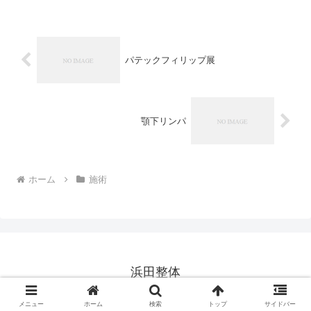
が、イチローは反動を使わないという内
容の解説をしている。やたら...
パテックフィリップ展
顎下リンパ
ホーム
施術
浜田整体
© 2019 浜田整体.
メニュー
ホーム
検索
トップ
サイドバー