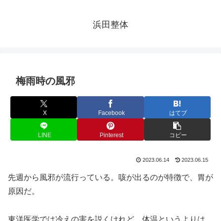
浜田整体
梅雨時の風邪
X
Facebook
はてブ
LINE
Pinterest
コピー
2023.06.14
2023.06.15
先週から風邪が流行っている。咳が出るのが特徴で、胃が
原因だ。
東洋医学では冷えの害を説くけれど、体温というよりは、