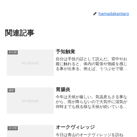
hamadakantaro
関連記事
予知触覚
未分類
自分は手技の話として読んだ。背中やお
腹に触れると、体内の緊張や弛緩を感じ
る事が出来る。例えば、うつぶせで寝て
いる人の背中に触れると胃の裏が張って
いるので、胃の緊張が察せられたりす
る。慣れると、触らなくとも分かる。触
る様に見るというか。人の両...
胃腸炎
施術
今年は天候が厳しい。気温差もさる事な
がら、雨が降らないので大気中に湿気が
何時までも残る様な天候が続いている。
その天候の影響で、胃腸炎が流行ってい
る。近頃は、肩や首、腰の痛みの原因を
探すと、胃腸の張りが原因という事がほ
とんどだ。毎日、そればか...
オークヴィレッジ
未分類
今日は青山のオークヴィレッジを訪ね