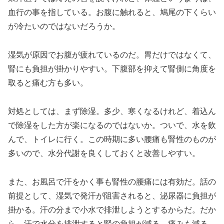
血行の事を指している。お腹に触れると、鳩尾の下くらい
が冷たいのではないだろうか。
湿気が原因でお腹が疲れているのだ。胃だけではなくて、
腎にも負担が掛かりやすい。下腹部を抑えて腎側に角度を
取ると痛む方も多い。
対処としては、まず除湿。多少、寒くなるけれど、着込ん
で除湿をした方が楽になるのではないか。ついで、水を飲
んで、トイレに行く。この時期に多い腰痛も腎性のものが
多いので、水分代謝を良くしておくと改善しやすい。
また、お風呂で汗をかく事も腎性の腰痛には有効だ。話の
前提として、湿気で発汗が阻害されると、泌尿器に負担が
掛かる。汗の分まで小水で排泄しようとするからだ。だか
ら、汗で水分を排泄すると腎の負担が減る。痛みも減る。