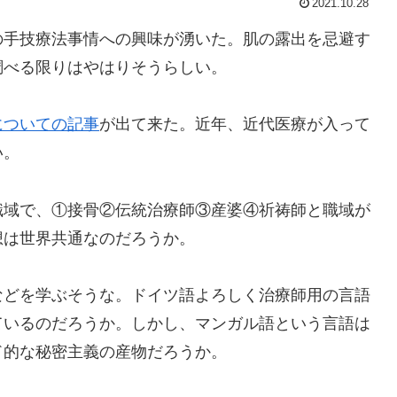
2021.10.28
の手技療法事情への興味が湧いた。肌の露出を忌避す
調べる限りはやはりそうらしい。
についての記事
が出て来た。近年、近代医療が入って
い。
職域で、①接骨②伝統治療師③産婆④祈祷師と職域が
想は世界共通なのだろうか。
などを学ぶそうな。ドイツ語よろしく治療師用の言語
ているのだろうか。しかし、マンガル語という言語は
ド的な秘密主義の産物だろうか。