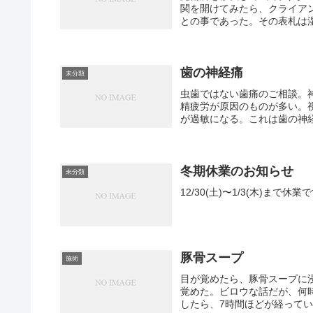
関を開けてみたら、クライア
との事であった。その表札は湿
歯の神経痛
未分類
虫歯ではない歯痛のご相談。
精疲労が原因のものが多い。
が過敏になる。これは歯の神経
冬期休業のお知らせ
未分類
12/30(土)〜1/3(木)まで休業
豚骨スープ
施術
目が覚めたら、豚骨スープに
覚めた。ビロウな話だが、何
したら、7時間ほどが経ってい