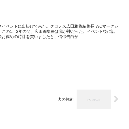
クイベントに出掛けて来た。クロノス広田雅将編集長IWCマークシ
。この1、2年の間、広田編集長は我が神だった。イベント後に話
お薦めの時計を買いましたと、信仰告白が...
犬の施術