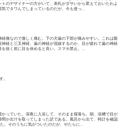
ントのデザイナーの方がいて、表札がダサいから変えておいたわよ
気でタワんでしまっているのだが、今も使っ...
神経痛なので激しく痛む。下の犬歯の下部が痛みやすい。これは眼
視神経と三叉神経、歯の神経が混線するのか、目が疲れて歯の神経
を抜く前に目を休めると良い。スマホ禁止。...
です。
浸かっていた。深夜に入浴して、そのまま寝落ち。朝、浴槽で目が
時間か出汁を取ってしまった訳である。風呂から出て、時計を確認
た。そのうちに気がついたのだが、やたらに...