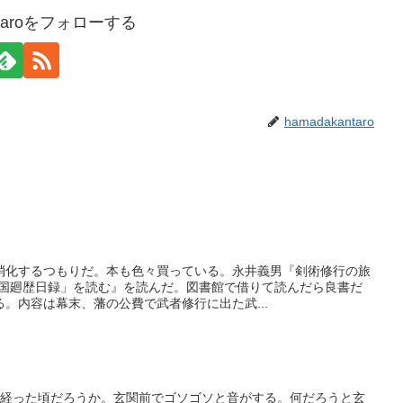
antaroをフォローする
hamadakantaro
消化するつもりだ。本も色々買っている。永井義男『剣術修行の旅
諸国廻歴日録」を読む』を読んだ。図書館で借りて読んだら良書だ
。内容は幕末、藩の公費で武者修行に出た武...
い経った頃だろうか。玄関前でゴソゴソと音がする。何だろうと玄